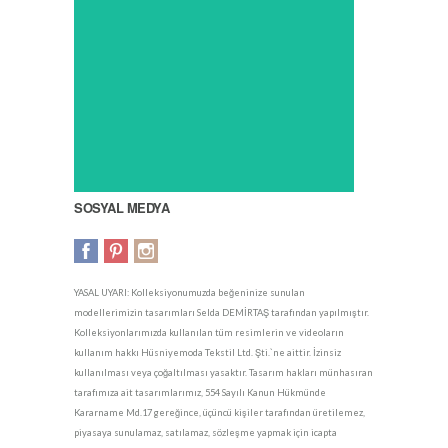
SOSYAL MEDYA
YASAL UYARI: Kolleksiyonumuzda beğeninize sunulan
modellerimizin tasarımları Selda DEMİRTAŞ tarafından yapılmıştır.
Kolleksiyonlarımızda kullanılan tüm resimlerin ve videoların
kullanım hakkı Hüsniyemoda Tekstil Ltd. Şti.`ne aittir. İzinsiz
kullanılması veya çoğaltılması yasaktır. Tasarım hakları münhasıran
tarafımıza ait tasarımlarımız, 554 Sayılı Kanun Hükmünde
Kararname Md.17 gereğince, üçüncü kişiler tarafından üretilemez,
piyasaya sunulamaz, satılamaz, sözleşme yapmak için icapta