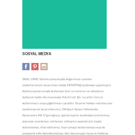
SOSYAL MEDYA
YASAL UYARI: Kolleksiyonumuzda beğeninize sunulan
modellerimizin tasarımları Selda DEMİRTAŞ tarafından yapılmıştır.
Kolleksiyonlarımızda kullanılan tüm resimlerin ve videoların
kullanım hakkı Hüsniyemoda Tekstil Ltd. Şti.`ne aittir. İzinsiz
kullanılması veya çoğaltılması yasaktır. Tasarım hakları münhasıran
tarafımıza ait tasarımlarımız, 554 Sayılı Kanun Hükmünde
Kararname Md.17 gereğince, üçüncü kişiler tarafından üretilemez,
piyasaya sunulamaz, satılamaz, sözleşme yapmak için icapta
bulunulamaz, ithal edilemez, ticari amaçlı kullanılamaz veya bu
amaçlarla elde bulundurulamaz. Aksi davranışlar tasarım hakkına