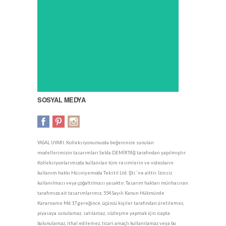
SOSYAL MEDYA
YASAL UYARI: Kolleksiyonumuzda beğeninize sunulan
modellerimizin tasarımları Selda DEMİRTAŞ tarafından yapılmıştır.
Kolleksiyonlarımızda kullanılan tüm resimlerin ve videoların
kullanım hakkı Hüsniyemoda Tekstil Ltd. Şti.`ne aittir. İzinsiz
kullanılması veya çoğaltılması yasaktır. Tasarım hakları münhasıran
tarafımıza ait tasarımlarımız, 554 Sayılı Kanun Hükmünde
Kararname Md.17 gereğince, üçüncü kişiler tarafından üretilemez,
piyasaya sunulamaz, satılamaz, sözleşme yapmak için icapta
bulunulamaz, ithal edilemez, ticari amaçlı kullanılamaz veya bu