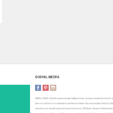
SOSYAL MEDYA
YASAL UYARI: Kolleksiyonumuzda beğeninize sunulan modellerimizin ta
tüm resimlerin ve videoların kullanım hakkı Hüsniyemoda Tekstil Ltd. Şt
münhasıran tarafımıza ait tasarımlarımız, 554 Sayılı Kanun Hükmünde