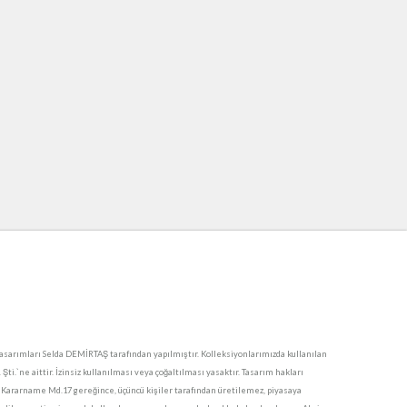
sarımları Selda DEMİRTAŞ tarafından yapılmıştır. Kolleksiyonlarımızda kullanılan
i.`ne aittir. İzinsiz kullanılması veya çoğaltılması yasaktır. Tasarım hakları
 Kararname Md.17 gereğince, üçüncü kişiler tarafından üretilemez, piyasaya